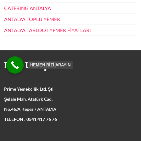
CATERING ANTALYA
ANTALYA TOPLU YEMEK
ANTALYA TABLDOT YEMEK FİYATLARI
BİZE ULAŞIN
HEMEN BİZİ ARAYIN
Prime Yemekçilik
Ltd. Şti
Şelale Mah. Atatürk Cad.
No.46/A Kepez / ANTALYA
TELEFON : 0541 417 76 76