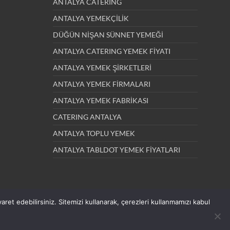
ANTALYA CATERING
ANTALYA YEMEKÇİLİK
DÜĞÜN NİŞAN SÜNNET YEMEĞİ
ANTALYA CATERING YEMEK FİYATI
ANTALYA YEMEK ŞİRKETLERİ
ANTALYA YEMEK FİRMALARI
ANTALYA YEMEK FABRİKASI
CATERING ANTALYA
ANTALYA TOPLU YEMEK
ANTALYA TABLDOT YEMEK FİYATLARI
yaret edebilirsiniz. Sitemizi kullanarak, çerezleri kullanmamızı kabul
ERİ
ANTALYA YEMEK FİRMALARI
ANTALYA YEMEK FABRİKASI