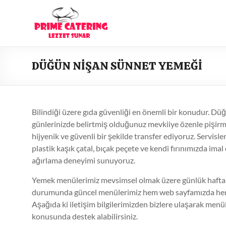
Skip
to
content
DÜĞÜN NİŞAN SÜNNET YEMEĞİ
Bilindiği üzere gıda güvenliği en önemli bir konudur. Düğ
günlerinizde belirtmiş olduğunuz mevkiiye özenle pişir
hijyenik ve güvenli bir şekilde transfer ediyoruz. Servisl
plastik kaşık çatal, bıçak peçete ve kendi fırınımızda ima
ağırlama deneyimi sunuyoruz.
Yemek menülerimiz mevsimsel olmak üzere günlük haftalı
durumunda güncel menülerimiz hem web sayfamızda hem d
Aşağıda ki iletişim bilgilerimizden bizlere ulaşarak menül
konusunda destek alabilirsiniz.