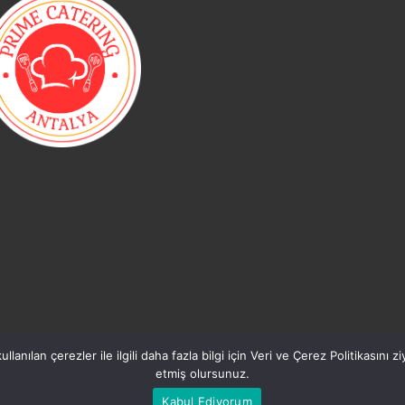
nılan çerezler ile ilgili daha fazla bilgi için Veri ve Çerez Politikasını zi
NG
.
www.antalya-catering.com
.
NNET YEMEĞİ
ANTALYA CATERING YEMEK FİYATI
ANTALYA YEMEK ŞİRKETL
etmiş olursunuz.
OT YEMEK FİYATLARI
Kabul Ediyorum