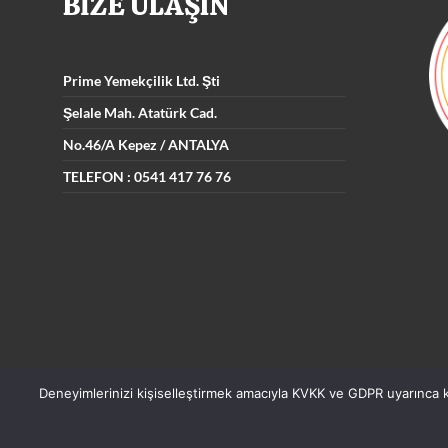
BİZE ULAŞIN
Prime Yemekçilik
Ltd. Şti
Şelale Mah. Atatürk Cad.
No.46/A Kepez / ANTALYA
TELEFON : 0541 417 76 76
Deneyimlerinizi kişiselleştirmek amacıyla KVKK ve GDPR uyarınca kulla
Tüm hakları saklıdır © 2026
. PRIME YEMEK ŞİRKETİ .
ANTALYA CATERI
ANTALYA CATERING
ANTALYA YEMEKÇİLİK
DÜĞÜN NİŞAN SÜ
CATERING ANTALYA
ANTALYA TOPLU YEMEK
ANTALYA TABLD