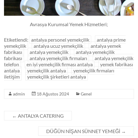
Avrasya Kurumsal Yemek Hizmetleri;
Etiketlendi:
antalya personel yemekçilik
antalya prime
yemekçilik
antalya ucuz yemekçilik
antalya yemek
fabrikası
antalya yemekçilik
antalya yemekçilik
fabrikası
antalya yemekçilik firmaları
antalya yemekçilik
telefon
en iyi yemekçilik firması antalya
yemek fabrikası
antalya
yemekçilik antalya
yemekçilik firmaları
iletişim
yemekçilik şirketleri antalya
admin
18 Ağustos 2024
Genel
←
ANTALYA CATERING
DÜĞÜN NİŞAN SÜNNET YEMEĞİ
→